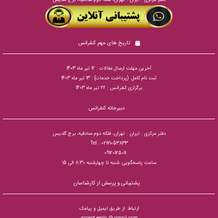
تاریخ های مهم کنفرانس
آخرین مهلت ارسال مقالات : 12 تیر ماه 1403
ثبت نام کامل (پرداخت خدمات) : 13 تیر ماه 1403
برگزاری کنفرانس : 22 تیر ماه 1403
دبیرخانه کنفرانس
دفتر مرکزی : ایران : تهران، فلکه دوم صادقیه، برج گلدیس
Tel : 02171053833
09120125011
ساعت پاسخگویی :شنبه تا چهارشنبه 8:30 الی 15
پشتیبانی و پرسش از کارشناسان
ارتباط از طریق ایمیل و پیامک