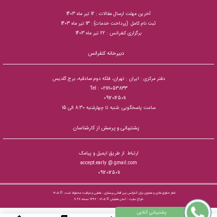
آخرین مهلت ارسال مقالات : 12 تیر ماه 1403
ثبت نام کامل (پرداخت خدمات) : 13 تیر ماه 1403
برگزاری کنفرانس : 22 تیر ماه 1403
دبیرخانه کنفرانس
دفتر مرکزی : ایران : تهران، فلکه دوم صادقیه، برج گلدیس
Tel : 02171053833
09120125011
ساعت پاسخگویی :شنبه تا چهارشنبه 8:30 الی 15
پشتیبانی و پرسش از کارشناسان
ارتباط از طریق ایمیل و پیامک
accept.early @ gmail.com
09120125011
تمام حقوق مادی و معنوی برای کنفرانس بین المللی پرستاری ، مامایی و مراقبت محفوظ است. © ۱۴۰۵
طراح سایت :
آسان همایش
© ۱۴۰۵ - 1392 نسخه 8.97