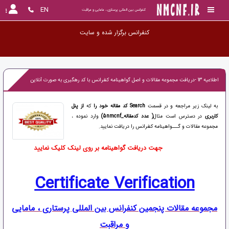
EN
کنفرانس بین المللی پرستاری ، مامایی و مراقبت
کنفرانس برگزار شده
اطلاعیه 13 -دریافت مجموعه مقالات و اصل گواهینامه کنفرانس با کد رهگیری به صورت آنلاین
به لینک زیر مراجعه و در قسمت
Search
کد مقاله خود را
که
از پنل
کاربری
در دسترس است مثال
( عدد کدمقاله_5nmcnf)
وارد نموده ،
مجموعه مقالات و گـــواهینامه کنفرانس را دریافت نمایید.
جهت دریافت گواهینامه بر روی لینک کلیک نمایید
Certificate Verification
مجموعه مقالات پنجمین کنفرانس بین المللی پرستاری ، مامایی
و مراقبت